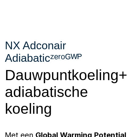
NX Adconair
Adiabaticᶻᵉʳᵒᴳᵂᴾ
Dauwpuntkoeling+
adiabatische
koeling
Met een
Global Warming Potential