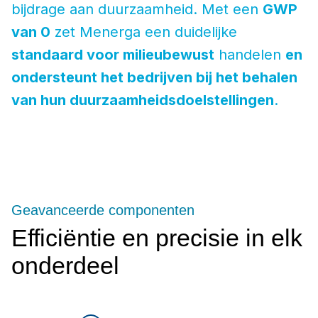
bijdrage aan duurzaamheid. Met een
GWP
van 0
zet Menerga een duidelijke
standaard voor milieubewust
handelen
en
ondersteunt het bedrijven bij het behalen
van hun duurzaamheidsdoelstellingen
.
Geavanceerde componenten
Efficiëntie en precisie in elk
onderdeel
Nauwkeurige regeling
Optimale bevochtiging -
Efficiënt watergebruik -
Maximale luchtcirculatie -