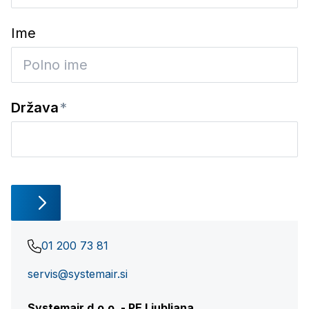
Ime
Država
01 200 73 81
servis@systemair.si
Systemair d.o.o. - PE Ljubljana