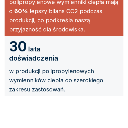
polipropylenowe wymienniki ciepła mają
o
60%
lepszy bilans CO2 podczas
produkcji, co podkreśla naszą
przyjazność dla środowiska.
30
lata
doświadczenia
w produkcji polipropylenowych
wymienników ciepła do szerokiego
zakresu zastosowań.