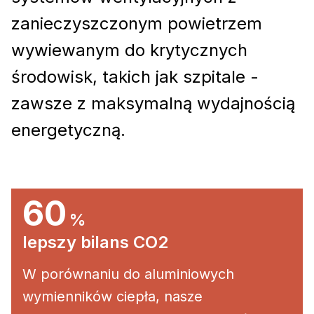
zanieczyszczonym powietrzem
wywiewanym do krytycznych
środowisk, takich jak szpitale -
zawsze z maksymalną wydajnością
energetyczną.
60
%
lepszy bilans CO2
W porównaniu do aluminiowych
wymienników ciepła, nasze