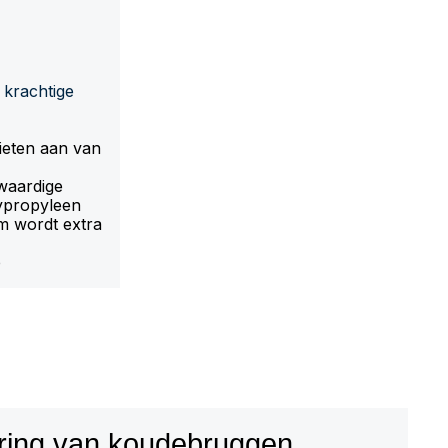
krachtige
eten aan van
waardige
ypropyleen
em wordt extra
p
ring van koudebruggen