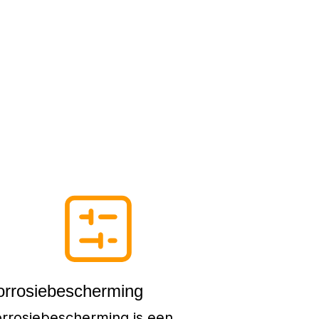
orrosiebescherming
rrosiebescherming is een