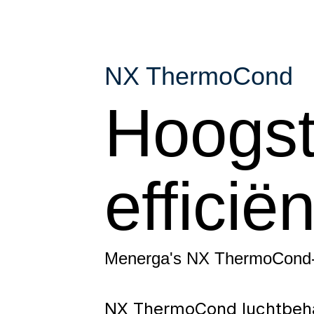
NX ThermoCond
Hoogst
efficiën
Menerga's NX ThermoCond-
NX ThermoCond luchtbehan