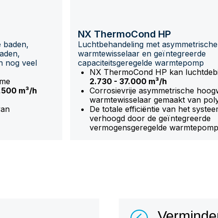
NX ThermoCond HP
 baden,
Luchtbehandeling met asymmetrische 
aden,
warmtewisselaar en geïntegreerde
 nog veel
capaciteitsgeregelde warmtepomp
NX ThermoCond HP kan luchtdebi
rme
2.730 - 37.000 m³/h
7.500 m³/h
Corrosievrije asymmetrische hoog
warmtewisselaar gemaakt van pol
van
De totale efficiëntie van het syste
verhoogd door de geïntegreerde
vermogensgeregelde warmtepom
Verminde