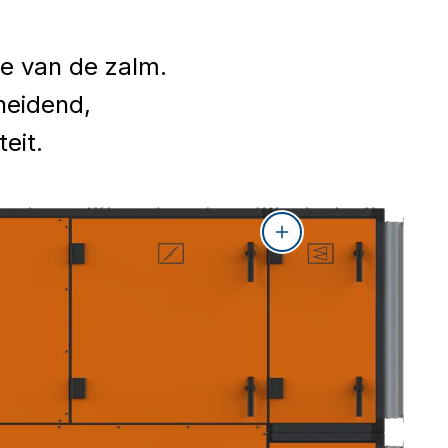
je van de zalm.
heidend,
eit.