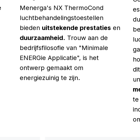
e
Menerga's NX ThermoCond
es
luchtbehandelingstoestellen
du
bieden
uitstekende prestaties
en
be
duurzaamheid.
Trouw aan de
lu
bedrijfsfilosofie van "Minimale
ga
ENERGie Applicatie", is het
ho
ontwerp gemaakt om
di
energiezuinig te zijn.
un
me
t
in
om