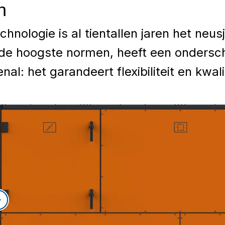
n
nologie is al tientallen jaren het neus
 de hoogste normen, heeft een ondersc
l: het garandeert flexibiliteit en kwalit
enkant
 voor visuele
egalvaniseerd en
stof beklede (ca. 35
 worden voorkomen