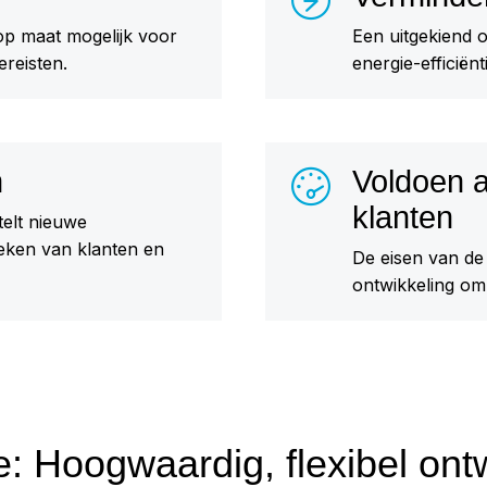
p maat mogelijk voor
Een uitgekiend 
ereisten.
energie-efficiënt
n
Voldoen a
klanten
telt nieuwe
eken van klanten en
De eisen van de
ontwikkeling om
: Hoogwaardig, flexibel ont