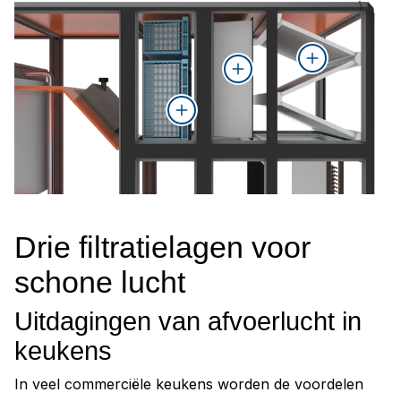
Actief koolstoffilter voorkomt
Luchtfilter
Olie- en vetcassettefilter voor
geurtjes
grove afscheiding
Drie filtratielagen voor
schone lucht
Uitdagingen van afvoerlucht in
keukens
In veel commerciële keukens worden de voordelen