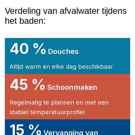
Verdeling van afvalwater tijdens
het baden:
40 %
Douches
Altijd warm en elke dag beschikbaar
45 %
Schoonmaken
Regelmatig te plannen en met een
stabiel temperatuurprofiel
15 %
Vervanging van