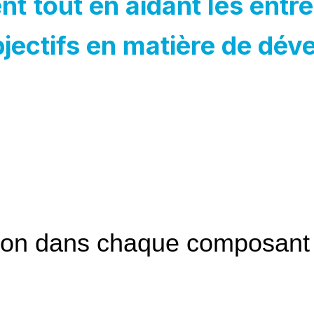
ent
tout en aidant les entr
objectifs en matière de dé
ision dans chaque composant
eurs de
de buses
ystème de
système de