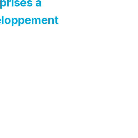
eprises à
veloppement