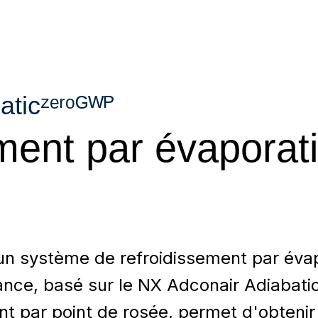
ticᶻᵉʳᵒᴳᵂᴾ
ment par évaporat
un système de refroidissement par éva
ance, basé sur le NX Adconair Adiabati
t par point de rosée, permet d'obtenir