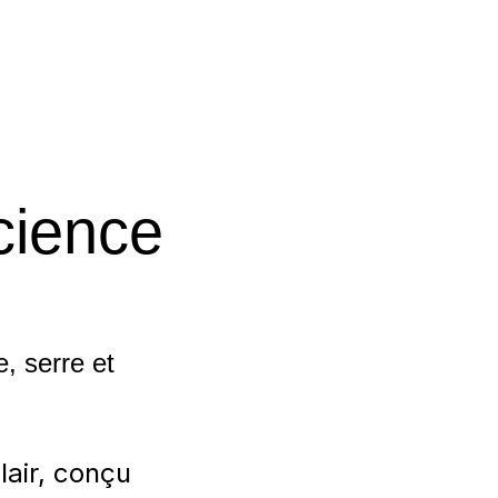
cience
, serre et
air, conçu