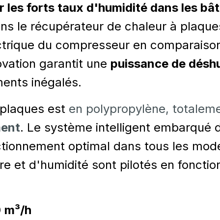
r les forts taux d'humidité dans les bâ
dans le récupérateur de chaleur à plaqu
ectrique du compresseur en comparais
ovation garantit une
puissance de déshu
ents inégalés.
 plaques est
en polypropylène, totalem
ment
. Le système intelligent embarqué d
nctionnement optimal dans tous les mod
e et d'humidité sont pilotés en foncti
0
m³/h