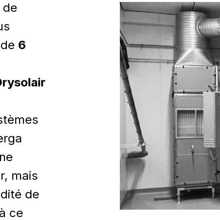
n de
us
n de
6
rysolair
ystèmes
erga
une
ir, mais
dité de
à ce