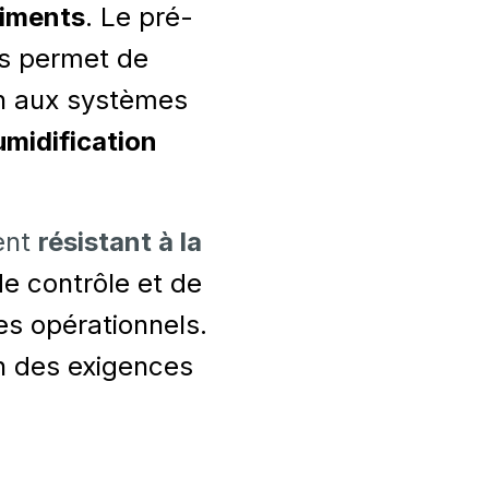
timents
. Le pré-
es permet de
on aux systèmes
midification
ent
résistant à la
e contrôle et de
es opérationnels.
on des exigences