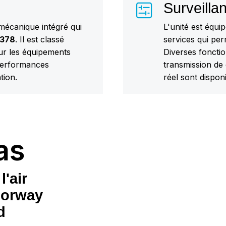
Surveilla
 mécanique intégré qui
L'unité est équ
 378
. Il est classé
services qui pe
ur les équipements
Diverses fonctio
performances
transmission de 
tion.
réel sont disponi
as
'air
Norway
d