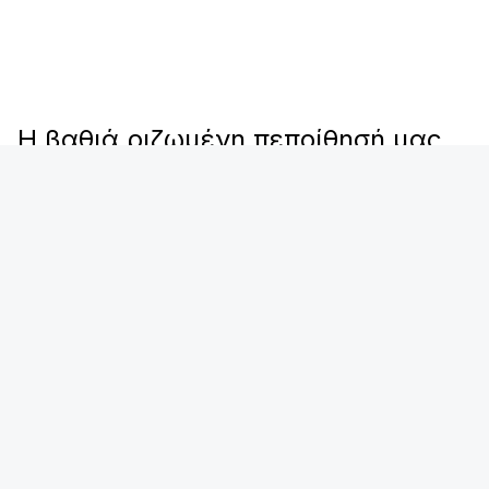
Η βαθιά ριζωμένη πεποίθησή μας
όσον αφορά τη βιωσιμότητα και
την προστασία του περιβάλλοντος
αντικατοπτρίζεται ιδιαίτερα στη
χρήση του νερού ως ψυκτικού
μέσου. Το νερό είναι μια εξαιρετικά
βιώσιμη επιλογή, καθώς δεν έχει
επιβλαβείς περιβαλλοντικές
επιπτώσεις σε σύγκριση με τα