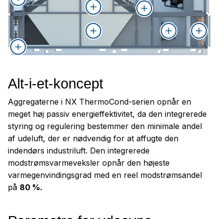
Integreret bypass for begge
uden demontering
af polypropylen
galvaniseret og
varmeformål
luftveje for at forhindre
pulverlakeret stålplade
overophedning ved
sommerforhold
Alt-i-et-koncept
Aggregaterne i NX ThermoCond-serien opnår en
meget høj passiv energieffektivitet, da den integrerede
styring og regulering bestemmer den minimale andel
af udeluft, der er nødvendig for at affugte den
indendørs industriluft. Den integrerede
modstrømsvarmeveksler opnår den højeste
varmegenvindingsgrad med en reel modstrømsandel
på
80 %.