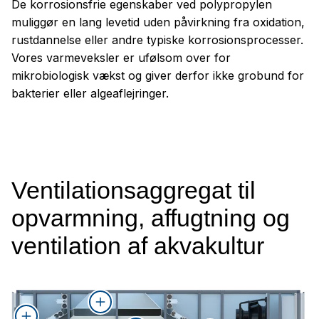
De korrosionsfrie egenskaber ved polypropylen
muliggør en lang levetid uden påvirkning fra oxidation,
rustdannelse eller andre typiske korrosionsprocesser.
Vores varmeveksler er ufølsom over for
mikrobiologisk vækst og giver derfor ikke grobund for
bakterier eller algeaflejringer.
Ventilationsaggregat til
opvarmning, affugtning og
ventilation af akvakultur
Tilluftfiltrering i to trin
Komplet rengøring af
Korrosionsfri
Bypass
Profileret, lukket
Varmebatteri
Energibesparende EC-
Konstant regulerede
varmeveksleren mulig
modstrømsvarmeveksler
rammekonstruktion af
ventilatorer
recirkulationsluftspjæld til