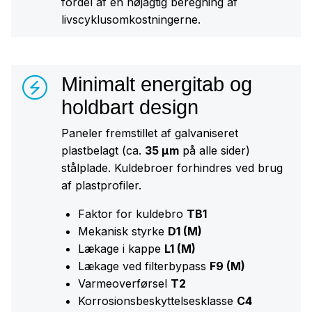
fordel af en nøjagtig beregning af
livscyklusomkostningerne.
Minimalt energitab og
holdbart design
Paneler fremstillet af galvaniseret
plastbelagt (ca.
35 μm
på alle sider)
stålplade. Kuldebroer forhindres ved brug
af plastprofiler.
Faktor for kuldebro
TB1
Mekanisk styrke
D1 (M)
Lækage i kappe
L1 (M)
Lækage ved filterbypass
F9 (M)
Varmeoverførsel
T2
Korrosionsbeskyttelsesklasse
C4