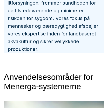
iltforsyningen, fremmer sundheden for
de tilstedeværende og minimerer
risikoen for sygdom. Vores fokus på
mennesker og bæredygtighed afspejler
vores ekspertise inden for landbaseret
akvakultur og sikrer vellykkede
produktioner.
Anvendelsesområder for
Menerga-systemerne
Svømmehaller
Akvakultur
Lavenergibygninger
Varmegenvinding fra
Private swimmingpools
Kontorer
Industri
Skole og offentlige
Hospitaler og farma-